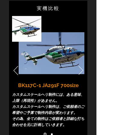
​実機比較
BK117C-1 JA291F 700size
カスタムスケールヘリ制作には、ある意味、
上限（再現性）があません。
カスタムスケールヘリ制作は、ご依頼者のご
希望やご予算で制作内容が変わります。
その為、全ての制作はご依頼者と詳細な打ち
合わせを元に計画していきます。