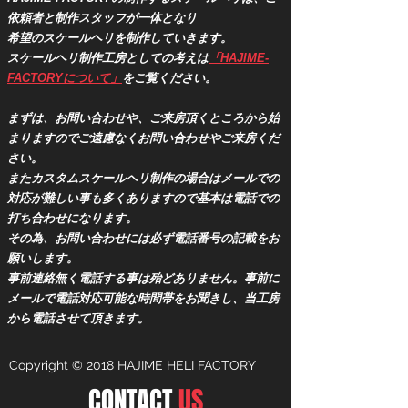
依頼者と制作スタッフが一体となり
希望のスケールヘリを制作していきます。
スケールヘリ制作工房としての考えは
「HAJIME-
FACTORYについて」
をご覧ください。
​まずは、お問い合わせや、ご来房頂くところから始
まりますのでご遠慮なくお問い合わせやご来房くだ
さい。
またカスタムスケールヘリ制作の場合はメールでの
対応が難しい事も多くありますので基本は電話での
打ち合わせになります。
その為、お問い合わせには必ず電話番号の記載をお
願いします。
事前連絡無く電話する事は殆どありません。事前に
メールで電話対応可能な時間帯をお聞きし、当工房
から電話させて頂きます。
Copyright © 2018 HAJIME HELI FACTORY
CONTACT
US