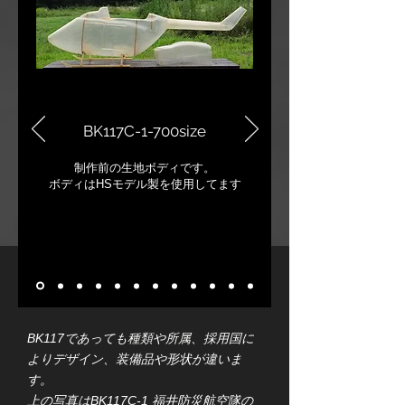
​BK117C-1-700size
制作前の生地ボディです。
​ボディはHSモデル製を使用してます
BK117であっても種類や所属、採用国に
よりデザイン、装備品や形状が違いま
す。
上の写真はBK117C-1 福井防災航空隊の