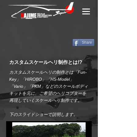
Share
​カスタムスケールヘリ制作とは!?
カスタムスケールヘリの制作とは「Fun-
Key」「HIROBO」「HS-Model」
「Vario」「PKM」などの
スケールボディ
キットを元に、ご希望のヘリコプターを
再現していく
スケールヘリ制作です。
下のスライドショーで説明します。