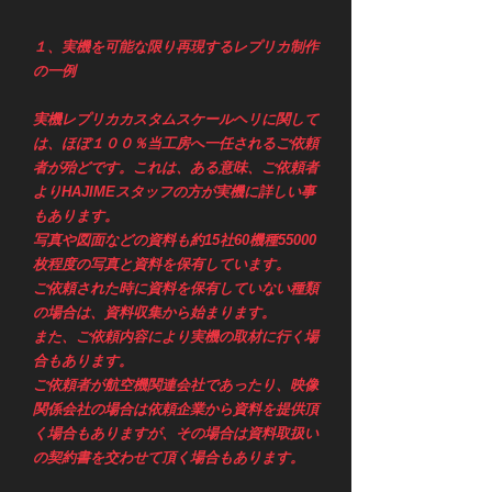
​１、実機を可能な限り再現するレプリカ制作
の一例
実機レプリカカスタムスケールヘリに関して
は、ほぼ１００％当工房へ一任されるご依頼
者が殆どです。これは、ある意味、ご依頼者
よりHAJIMEスタッフの方が実機に詳しい事
もあります。
写真や図面などの資料も約15社60機種55000
枚程度の写真と資料を保有しています。​
ご依頼された時に資料を保有していない種類
の場合は、資料収集から始まります。
また、ご依頼内容により実機の取材に行く場
合もあります。
ご依頼者が航空機関連会社であったり、映像
関係会社の場合は依頼企業から資料を提供頂
く場合もありますが、その場合は資料取扱い
の契約書を交わせて頂く場合もあります。