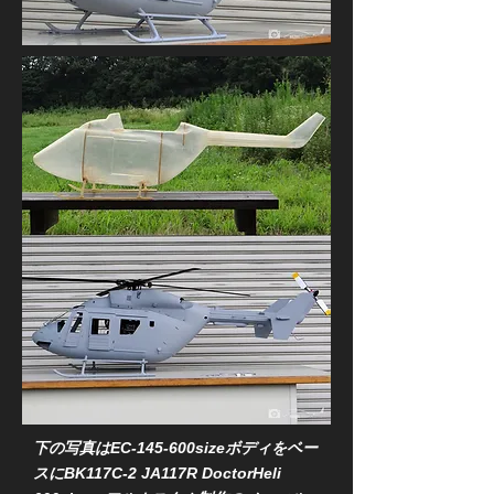
下の写真はEC-145-600sizeボディをベー
スに
BK117C-2 JA117R DoctorHeli